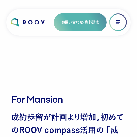
お問い合わせ・資料請求
ROOVとは
マンション販売支援
戸建販売・設計支援
導入事例
For Mansion
最新情報
成約歩留が計画より増加。初めて
のROOV compass活用の 「成