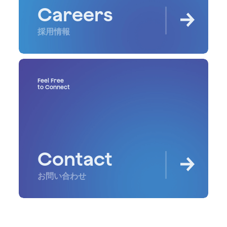
Careers
採用情報
Feel Free
to Connect
Contact
お問い合わせ
About Us
Social
Note