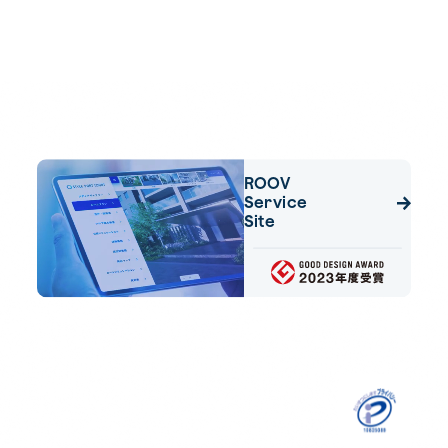
Careers
Wantedly
Twitter
News
ROOV
Service
Site
Privacy Policy
© STYLE PORT Inc.
All Rights Reserved.